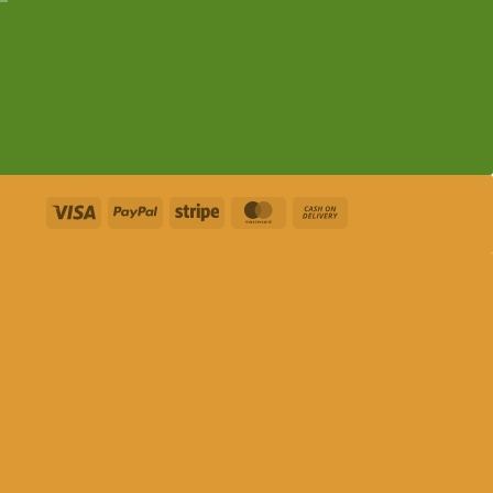
Visa
PayPal
Stripe
MasterCard
Cash
On
Delivery