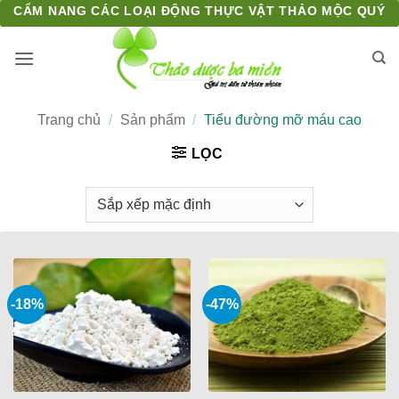
Bỏ
CẨM NANG CÁC LOẠI ĐỘNG THỰC VẬT THẢO MỘC QUÝ
qua
nội
dung
Trang chủ
/
Sản phẩm
/
Tiểu đường mỡ máu cao
LỌC
-18%
-47%