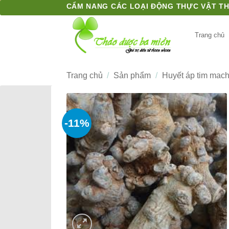
Bỏ
CẨM NANG CÁC LOẠI ĐỘNG THỰC VẬT T
qua
nội
Trang chủ
dung
Trang chủ
/
Sản phẩm
/
Huyết áp tim mac
-11%