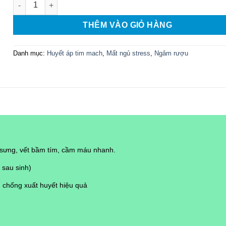
THÊM VÀO GIỎ HÀNG
Danh mục:
Huyết áp tim mach
,
Mất ngủ stress
,
Ngâm rượu
êu sưng, vết bầm tím, cầm máu nhanh.
 sau sinh)
, chống xuất huyết hiệu quả