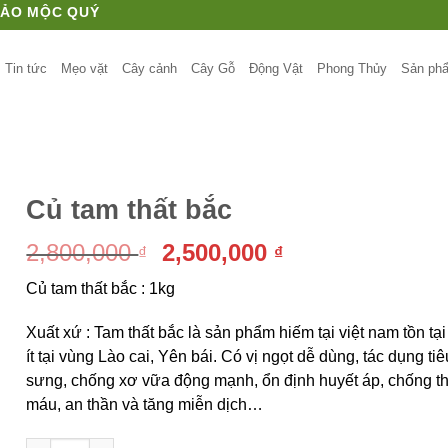
HẢO MỘC QUÝ
Tin tức
Mẹo vặt
Cây cảnh
Cây Gỗ
Động Vật
Phong Thủy
Sản ph
h
Củ tam thất bắc
Giá
Giá
2,800,000
2,500,000
₫
₫
gốc
hiện
Củ tam thất bắc : 1kg
là:
tại
2,800,000 ₫.
là:
Xuất xứ : Tam thất bắc là sản phẩm hiếm tại việt nam tồn tại
2,500,000 ₫.
ít tại vùng Lào cai, Yên bái. Có vị ngọt dễ dùng, tác dụng tiê
sưng, chống xơ vữa động mạnh, ổn định huyết áp, chống t
máu, an thần và tăng miễn dịch…
Củ tam thất bắc số lượng