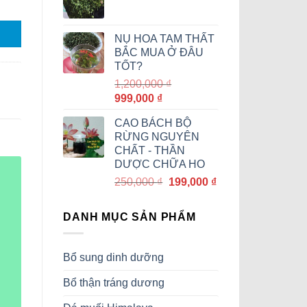
350,000 ₫.
là:
320,000 ₫.
NỤ HOA TAM THẤT
BẮC MUA Ở ĐÂU
TỐT?
1,200,000
₫
Giá
Giá
999,000
₫
gốc
hiện
CAO BÁCH BỘ
là:
tại
RỪNG NGUYÊN
1,200,000 ₫.
là:
CHẤT - THẦN
999,000 ₫.
DƯỢC CHỮA HO
Giá
Giá
250,000
₫
199,000
₫
gốc
hiện
là:
tại
DANH MỤC SẢN PHẨM
250,000 ₫.
là:
199,000 ₫.
Bổ sung dinh dưỡng
Bổ thận tráng dương