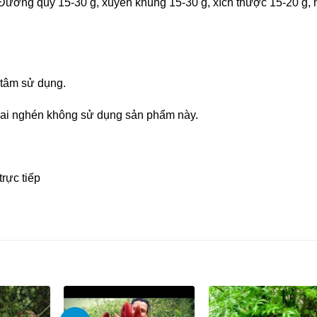
Đương quy 15-30 g, xuyên khung 15-30 g, xích thược 15-20 g,
 tâm sử dụng.
thai nghén không sử dụng sản phẩm này.
rực tiếp