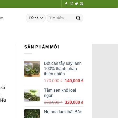
Tìm
ẩm
kiếm:
SẢN PHẨM MỚI
Bột cần tây sấy lạnh
100% thành phần
thiên nhiên
Giá
Giá
170,000
₫
140,000
₫
gốc
hiện
 số
Tâm sen khô loại
là:
tại
u
ngon
170,000 ₫.
là:
hiếu
Giá
Giá
350,000
₫
320,000
₫
140,000 ₫.
gốc
hiện
Nụ hoa tam thất Bắc
là:
tại