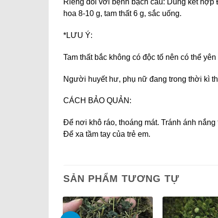
Riêng đối với bệnh bạch cầu: Dùng kết hợp 
hoa 8-10 g, tam thất 6 g, sắc uống.
*LƯU Ý:
Tam thất bắc không có độc tố nên có thể yên
Người huyết hư, phụ nữ đang trong thời kì 
CÁCH BẢO QUẢN:
Để nơi khô ráo, thoáng mát. Tránh ánh nắng t
Để xa tầm tay của trẻ em.
SẢN PHẨM TƯƠNG TỰ