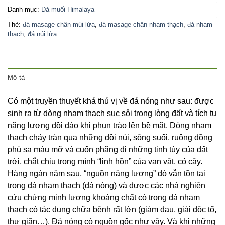
Danh mục:
Đá muối Himalaya
Thẻ:
đá masage chân múi lửa
,
đá masage chân nham thạch
,
đá nham
thạch
,
đá núi lửa
Mô tả
Có một truyền thuyết khá thú vị về đá nóng như sau: được
sinh ra từ dòng nham thạch sục sôi trong lòng đất và tích tụ
năng lượng dồi dào khi phun trào lên bề mặt. Dòng nham
thạch chảy tràn qua những đồi núi, sông suối, ruộng đồng
phù sa màu mỡ và cuốn phăng đi những tinh túy của đất
trời, chắt chiu trong mình “linh hồn” của vạn vật, cỏ cây.
Hàng ngàn năm sau, “nguồn năng lượng” đó vẫn tồn tại
trong đá nham thạch (đá nóng) và được các nhà nghiên
cứu chứng minh lượng khoáng chất có trong đá nham
thạch có tác dụng chữa bệnh rất lớn (giảm đau, giải độc tố,
thư giãn…). Đá nóng có nguồn gốc như vậy. Và khi những