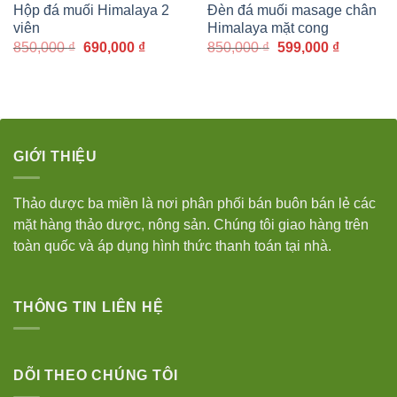
Hộp đá muối Himalaya 2
Đèn đá muối masage chân
viên
Himalaya mặt cong
Giá
Giá
Giá
Giá
850,000
₫
690,000
₫
850,000
₫
599,000
₫
gốc
hiện
gốc
hiện
là:
tại
là:
tại
850,000 ₫.
là:
850,000 ₫.
là:
690,000 ₫.
599,000 
GIỚI THIỆU
Thảo dược ba miền là nơi phân phối bán buôn bán lẻ các
mặt hàng thảo dược, nông sản. Chúng tôi giao hàng trên
toàn quốc và áp dụng hình thức thanh toán tại nhà.
THÔNG TIN LIÊN HỆ
DÕI THEO CHÚNG TÔI