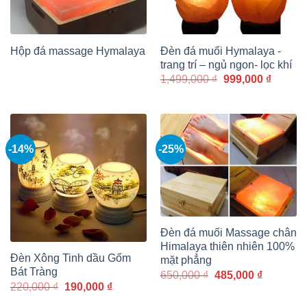
Đèn đá muối Hymalaya -
Hộp đá massage Hymalaya
trang trí – ngủ ngon- lọc khí
Giá
Giá
1,499,000
₫
999,000
₫
gốc
hiện
là:
tại
1,499,000 ₫.
là:
999,000
-14%
-25%
Đèn đá muối Massage chân
Himalaya thiên nhiên 100%
Đèn Xông Tinh dầu Gốm
mặt phẳng
Bát Tràng
Giá
Giá
650,000
₫
485,000
₫
gốc
hiện
Giá
Giá
220,000
₫
190,000
₫
là:
tại
gốc
hiện