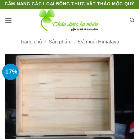
Bỏ
CẨM NANG CÁC LOẠI ĐỘNG THỰC VẬT THẢO MỘC QUÝ
qua
nội
dung
Trang chủ
/
Sản phẩm
/
Đá muối Himalaya
-17%