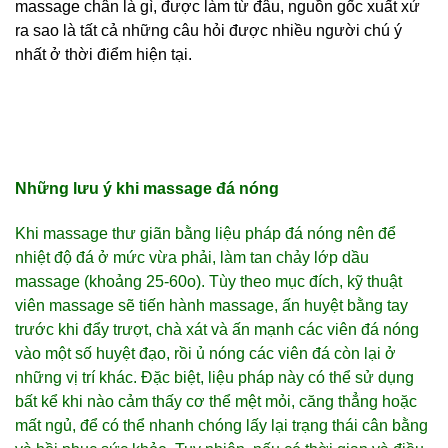
massage chân là gì, được làm từ đâu, nguồn gốc xuất xứ
ra sao là tất cả những câu hỏi được nhiều người chú ý
nhất ở thời điểm hiện tại.
Những lưu ý khi massage đá nóng
Khi massage thư giãn bằng liệu pháp đá nóng nên để
nhiệt độ đá ở mức vừa phải, làm tan chảy lớp dầu
massage (khoảng 25-60o). Tùy theo mục đích, kỹ thuật
viên massage sẽ tiến hành massage, ấn huyệt bằng tay
trước khi đẩy trượt, chà xát và ấn mạnh các viên đá nóng
vào một số huyệt đạo, rồi ủ nóng các viên đá còn lại ở
những vị trí khác. Đặc biệt, liệu pháp này có thể sử dụng
bất kể khi nào cảm thấy cơ thể mệt mỏi, căng thẳng hoặc
mất ngủ, để có thể nhanh chóng lấy lại trạng thái cân bằng