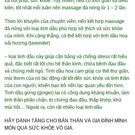
và hồi phục sức khỏe. Tuy nhiên, nếu có thời gian và điều
kiện, tốt nhất mỗi tuần nên massage đá nóng từ 1 – 2 lần.
Theo lời khuyên của chuyên viên, nên kết hợp massage
đá nóng với loại tinh dầu phù hợp sở thích và sức khỏe
của mình. Khi căng thẳng, có thể kết hợp với tinh dầu hoa
oải hương (lavender)
– loại tinh dầu này giúp cân bằng và chống stress rất hiệu
quả, đặc biệt rất tốt cho hệ thần kinh, chữa bệnh đau đầu
và chứng mất ngủ. Tinh dầu hoa cam giúp cơ thể thư giãn,
mùi thơm của nó tác động rất tốt đến sức khỏe và tinh thần
của con người, khiến bạn trở nên lạc quan yêu đời hơn.
Tinh dầu gừng (ginger) lại có công dụng kháng khuẩn, làm
tinh thần phấn chấn, trị chứng đau đầu, thấp khớp, khử
mùi hôi… Ngoài ra, còn rất nhiều loại tinh dầu
HÃY DÀNH TẶNG CHO BẢN THÂN VÀ GIA ĐÌNH MÌNH
MÓN QUÀ SỨC KHỎE VÔ GIÁ.