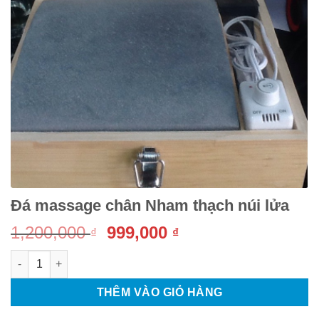
Đá massage chân Nham thạch núi lửa
Giá
Giá
1,200,000
999,000
₫
₫
gốc
hiện
Đá massage chân Nham thạch núi lửa số lượng
là:
tại
1,200,000 ₫.
là:
THÊM VÀO GIỎ HÀNG
999,000 ₫.