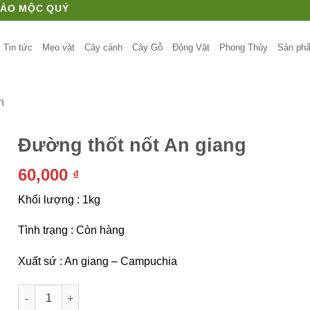
HẢO MỘC QUÝ
Tin tức
Mẹo vặt
Cây cảnh
Cây Gỗ
Động Vật
Phong Thủy
Sản ph
n
Đường thốt nốt An giang
60,000
₫
Khối lượng : 1kg
Tình trạng : Còn hàng
Xuất sứ : An giang – Campuchia
Đường thốt nốt An giang số lượng