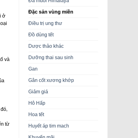
Đá muối Himalaya
Đặc sản vùng miền
i ở
Điều trị ung thư
Loại
Đồ dùng tết
Dược thảo khác
Dưỡng thai sau sinh
tố và
Gan
Gân cốt xương khớp
ủa
Giảm giá
Hô Hấp
 đó,
Hoa tết
ến từ
Huyết áp tim mach
Khuyến mãi