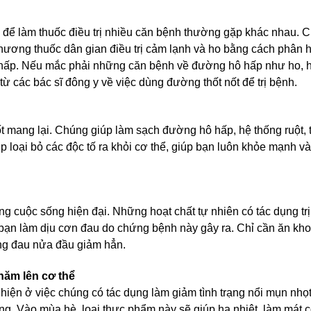
 để làm thuốc điều trị nhiều căn bệnh thường gặp khác nhau. 
ương thuốc dân gian điều trị cảm lạnh và ho bằng cách phân 
ô hấp. Nếu mắc phải những căn bệnh về đường hô hấp như ho, 
ừ các bác sĩ đông y về việc dùng đường thốt nốt để trị bệnh.
ốt mang lại. Chúng giúp làm sạch đường hô hấp, hệ thống ruột, 
p loại bỏ các độc tố ra khỏi cơ thể, giúp bạn luôn khỏe mạnh v
g cuộc sống hiện đại. Những hoạt chất tự nhiên có tác dụng trị
p bạn làm dịu cơn đau do chứng bệnh này gây ra. Chỉ cần ăn kh
ạng đau nửa đầu giảm hẳn.
năm lên cơ thể
 hiện ở việc chúng có tác dụng làm giảm tình trạng nổi mụn nhọ
g. Vào mùa hè, loại thực phẩm này sẽ giúp hạ nhiệt, làm mát 