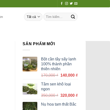
Tìm
ẩm
kiếm:
SẢN PHẨM MỚI
Bột cần tây sấy lạnh
100% thành phần
thiên nhiên
Giá
Giá
170,000
₫
140,000
₫
gốc
hiện
Tâm sen khô loại
là:
tại
ngon
170,000 ₫.
là:
Giá
Giá
350,000
₫
320,000
₫
140,000 ₫.
gốc
hiện
Nụ hoa tam thất Bắc
là:
tại