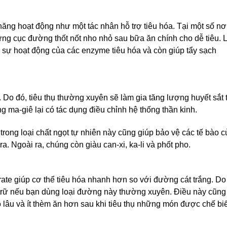
ăng hoạt động như một tác nhân hỗ trợ tiêu hóa. Tại một số nơ
ng cục đường thốt nốt nho nhỏ sau bữa ăn chính cho dễ tiêu. 
h sự hoạt động của các enzyme tiêu hóa và còn giúp tẩy sạch
. Do đó, tiêu thụ thường xuyên sẽ làm gia tăng lượng huyết sắt 
 ma-giê lại có tác dụng điều chỉnh hệ thống thần kinh.
rong loại chất ngọt tự nhiên này cũng giúp bảo vệ các tế bào c
ra. Ngoài ra, chúng còn giàu can-xi, ka-li và phốt pho.
te giúp cơ thể tiêu hóa nhanh hơn so với đường cát trắng. Do
trữ nếu bạn dùng loại đường này thường xuyên. Điều này cũng
o lâu và ít thèm ăn hơn sau khi tiêu thụ những món được chế bi