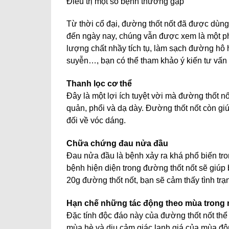
Điều trị một số bệnh thường gặp
Từ thời cổ đại, đường thốt nốt đã được dùng
đến ngày nay, chúng vẫn được xem là một ph
lượng chất nhầy tích tụ, làm sạch đường h
suyễn…, bạn có thể tham khảo ý kiến tư vấn t
Thanh lọc cơ thể
Đây là một lợi ích tuyệt vời mà đường thốt n
quản, phổi và dạ dày. Đường thốt nốt còn giú
đối về vóc dáng.
Chữa chứng đau nửa đầu
Đau nửa đầu là bệnh xảy ra khá phổ biến tron
bệnh hiện diện trong đường thốt nốt sẽ giú
20g đường thốt nốt, bạn sẽ cảm thấy tình tr
Hạn chế những tác động theo mùa trong 
Đặc tính độc đáo này của đường thốt nốt thể
mùa hè và dịu cảm giác lạnh giá của mùa đôn