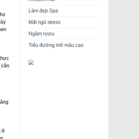
Làm đẹp Spa
Cho
hủy
Mất ngủ stress
hen
Ngâm rượu
Tiểu đường mỡ máu cao
thực
à cân
oảng
t ở
cơ