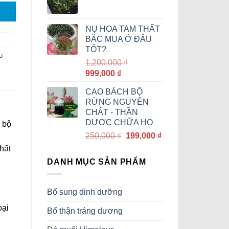
350,000 ₫.
là:
320,000 ₫.
NỤ HOA TAM THẤT
BẮC MUA Ở ĐÂU
TỐT?
u
1,200,000
₫
Giá
Giá
999,000
₫
gốc
hiện
CAO BÁCH BỘ
là:
tại
RỪNG NGUYÊN
1,200,000 ₫.
là:
CHẤT - THẦN
999,000 ₫.
DƯỢC CHỮA HO
 bộ
Giá
Giá
250,000
₫
199,000
₫
gốc
hiện
hất
là:
tại
DANH MỤC SẢN PHẨM
250,000 ₫.
là:
199,000 ₫.
Bổ sung dinh dưỡng
oại
Bổ thận tráng dương