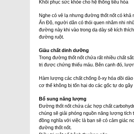
Khôi phục sức khỏe cho hệ thống tiêu hóa
Nghe có vẻ lạ nhưng đường thốt nốt có khả n
Ấn Độ, người dân có thói quen nhâm nhi nhữ
đường này khi vào trong dạ dày sẽ kích thíc
đường ruột.
Giàu chất dinh dưỡng
Trong đường thốt nốt chứa rất nhiều chất sắt
trị được chứng thiếu máu. Bên cạnh đó, lượng
Hàm lượng các chất chống ô-xy hóa dồi dào t
cơ thể không bị tổn hại do các gốc tự do gây 
Bổ sung năng lượng
Đường thốt nốt chứa các hợp chất carbohydra
chúng sẽ giải phóng nguồn năng lượng tích 
đồng nghĩa với việc là bạn sẽ có cảm giác n
đường thốt nốt.