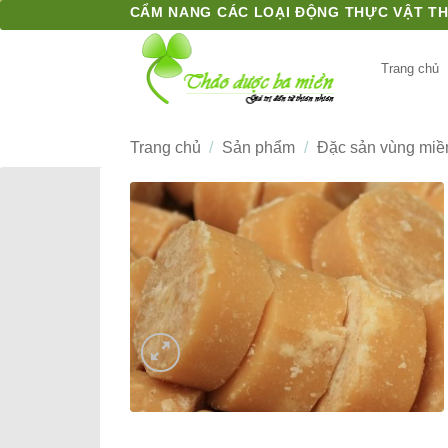
Bỏ
CẨM NANG CÁC LOẠI ĐỘNG THỰC VẬT T
qua
nội
Trang chủ
dung
Trang chủ
/
Sản phẩm
/
Đặc sản vùng miề