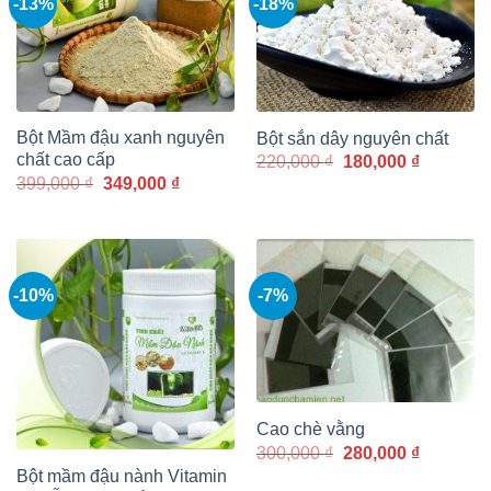
-13%
-18%
Bột Mầm đậu xanh nguyên
Bột sắn dây nguyên chất
chất cao cấp
Giá
Giá
220,000
₫
180,000
₫
gốc
hiện
Giá
Giá
399,000
₫
349,000
₫
là:
tại
gốc
hiện
220,000 ₫.
là:
là:
tại
180,000 
399,000 ₫.
là:
349,000 ₫.
-10%
-7%
Cao chè vằng
Giá
Giá
300,000
₫
280,000
₫
gốc
hiện
Bột mầm đậu nành Vitamin
là:
tại