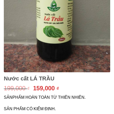
Nước cất LÁ TRẦU
Giá
Giá
199,000
159,000
₫
₫
gốc
hiện
SẢNPHẨM HOÀN TOÀN TỪ THIÊN NHIÊN.
là:
tại
199,000 ₫.
là:
SẢN PHẨM CÓ KIỂM ĐỊNH.
159,000 ₫.