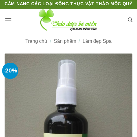
Bỏ
CẨM NANG CÁC LOẠI ĐỘNG THỰC VẬT THẢO MỘC QUÝ
qua
nội
dung
Trang chủ
/
Sản phẩm
/
Làm đẹp Spa
-20%