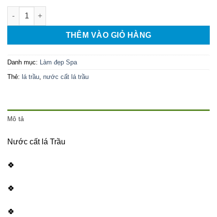
Nước cất LÁ TRẦU số lượng
THÊM VÀO GIỎ HÀNG
Danh mục:
Làm đẹp Spa
Thẻ:
lá trầu
,
nước cất lá trầu
Mô tả
Nước cất lá Trầu️
🍀
🍀
🍀