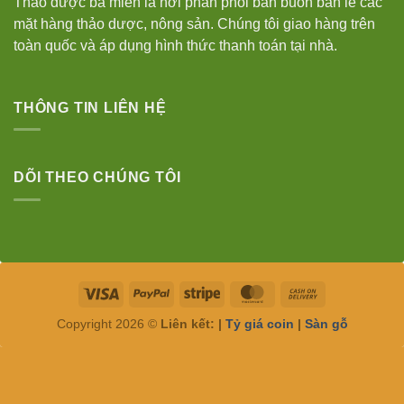
Thảo dược ba miền là nơi phân phối bán buôn bán lẻ các
mặt hàng thảo dược, nông sản. Chúng tôi giao hàng trên
toàn quốc và áp dụng hình thức thanh toán tại nhà.
THÔNG TIN LIÊN HỆ
DÕI THEO CHÚNG TÔI
Visa
PayPal
Stripe
MasterCard
Cash
On
Copyright 2026 ©
Liên kết: |
Tỷ giá coin
|
Sàn gỗ
Delivery