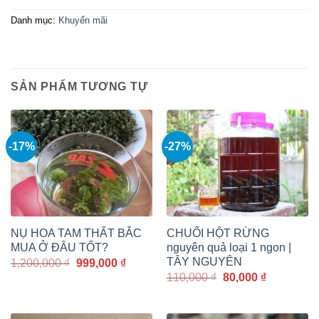
Danh mục:
Khuyến mãi
SẢN PHẨM TƯƠNG TỰ
-17%
-27%
NỤ HOA TAM THẤT BẮC
CHUỐI HỘT RỪNG
MUA Ở ĐÂU TỐT?
nguyên quả loại 1 ngon |
TÂY NGUYÊN
Giá
Giá
1,200,000
₫
999,000
₫
gốc
hiện
Giá
Giá
110,000
₫
80,000
₫
là:
tại
gốc
hiện
1,200,000 ₫.
là:
là:
tại
999,000 ₫.
110,000 ₫.
là: