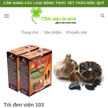
Bỏ
CẨM NANG CÁC LOẠI ĐỘNG THỰC VẬT THẢO MỘC QUÝ
qua
nội
dung
Trang chủ
/
Sản phẩm
/
Khuyến mãi
Tỏi đen viện 103