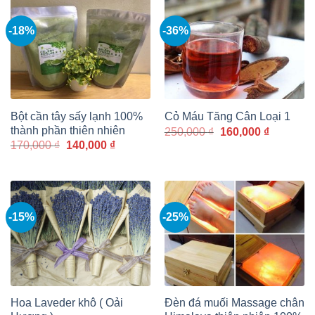
80,000 ₫.
-18%
-36%
Bột cần tây sấy lạnh 100%
Cỏ Máu Tăng Cân Loại 1
thành phần thiên nhiên
Giá
Giá
250,000
₫
160,000
₫
gốc
hiện
Giá
Giá
170,000
₫
140,000
₫
là:
tại
gốc
hiện
250,000 ₫.
là:
là:
tại
160,000 
170,000 ₫.
là:
140,000 ₫.
-15%
-25%
Hoa Laveder khô ( Oải
Đèn đá muối Massage chân