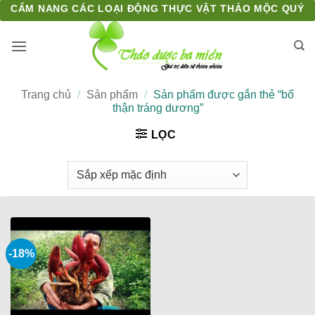
Bỏ
CẨM NANG CÁC LOẠI ĐỘNG THỰC VẬT THẢO MỘC QUÝ
qua
nội
dung
Trang chủ
/
Sản phẩm
/
Sản phẩm được gắn thẻ “bổ
thận tráng dương”
LỌC
-18%