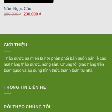
Nấm Ngọc Cẩu
Giá
Giá
280,000
₫
230,000
₫
gốc
hiện
là:
tại
280,000 ₫.
là:
230,000 ₫.
GIỚI THIỆU
Thảo dược ba miền là nơi phân phối bán buôn bán lẻ các
mặt hàng thảo dược, nông sản. Chúng tôi giao hàng trên
toàn quốc và áp dụng hình thức thanh toán tại nhà.
THÔNG TIN LIÊN HỆ
DÕI THEO CHÚNG TÔI