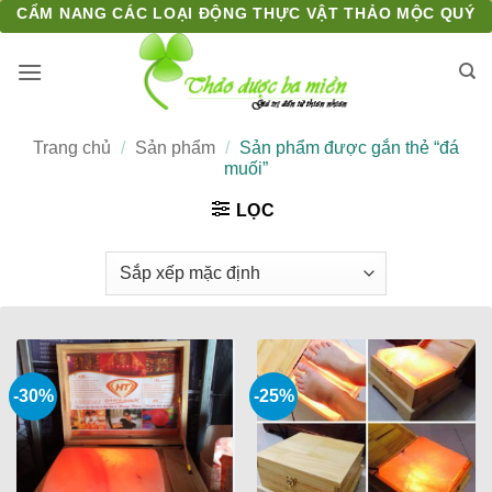
Bỏ
CẨM NANG CÁC LOẠI ĐỘNG THỰC VẬT THẢO MỘC QUÝ
qua
nội
dung
Trang chủ
/
Sản phẩm
/
Sản phẩm được gắn thẻ “đá
muối”
LỌC
-30%
-25%