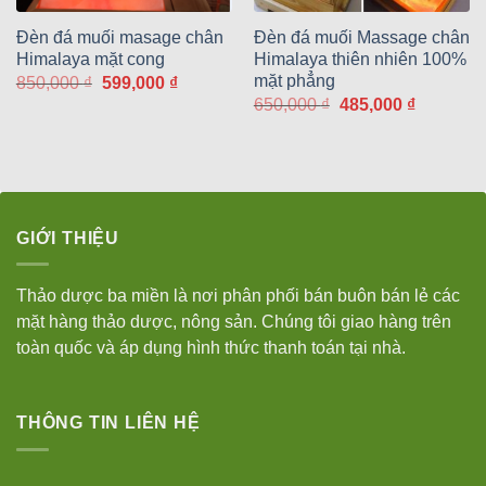
Đèn đá muối masage chân
Đèn đá muối Massage chân
Himalaya mặt cong
Himalaya thiên nhiên 100%
mặt phẳng
Giá
Giá
850,000
₫
599,000
₫
gốc
hiện
Giá
Giá
650,000
₫
485,000
₫
là:
tại
gốc
hiện
850,000 ₫.
là:
là:
tại
599,000 ₫.
650,000 ₫.
là:
485,000 
GIỚI THIỆU
Thảo dược ba miền là nơi phân phối bán buôn bán lẻ các
mặt hàng thảo dược, nông sản. Chúng tôi giao hàng trên
toàn quốc và áp dụng hình thức thanh toán tại nhà.
THÔNG TIN LIÊN HỆ