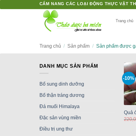
Bỏ
CẨM NANG CÁC LOẠI ĐỘNG THỰC VẬT T
qua
nội
Trang chủ
dung
Trang chủ
/
Sản phẩm
/
Sản phẩm được gắn
DANH MỤC SẢN PHẨM
-10%
Bổ sung dinh dưỡng
Bổ thận tráng dương
Đá muối Himalaya
Quả 
Đặc sản vùng miền
220,
Điều trị ung thư