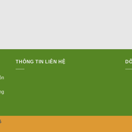
THÔNG TIN LIÊN HỆ
DÕ
ôn
ng
ỗ