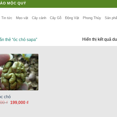
HẢO MỘC QUÝ
Tin tức
Mẹo vặt
Cây cảnh
Cây Gỗ
Động Vật
Phong Thủy
Sản ph
Hiển thị kết quả d
 thẻ “óc chó sapa”
óc chó
Giá
Giá
000
₫
199,000
₫
gốc
hiện
là:
tại
220,000 ₫.
là: