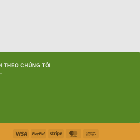
I THEO CHÚNG TÔI
Visa
PayPal
Stripe
MasterCard
Cash
On