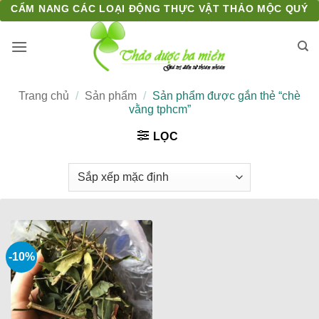
Bỏ
CẨM NANG CÁC LOẠI ĐỘNG THỰC VẬT THẢO MỘC QUÝ
qua
nội
dung
Trang chủ
/
Sản phẩm
/
Sản phẩm được gắn thẻ “chè
vằng tphcm”
LỌC
-10%