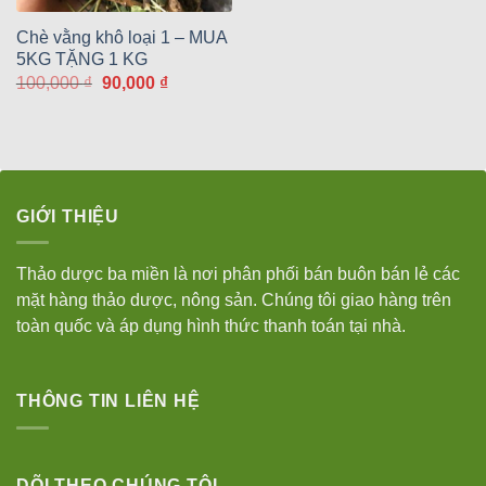
Chè vằng khô loại 1 – MUA
5KG TẶNG 1 KG
Giá
Giá
100,000
₫
90,000
₫
gốc
hiện
là:
tại
100,000 ₫.
là:
90,000 ₫.
GIỚI THIỆU
Thảo dược ba miền là nơi phân phối bán buôn bán lẻ các
mặt hàng thảo dược, nông sản. Chúng tôi giao hàng trên
toàn quốc và áp dụng hình thức thanh toán tại nhà.
THÔNG TIN LIÊN HỆ
DÕI THEO CHÚNG TÔI