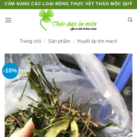
Bỏ
CẨM NANG CÁC LOẠI ĐỘNG THỰC VẬT THẢO MỘC QUÝ
qua
nội
dung
Trang chủ
/
Sản phẩm
/
Huyết áp tim mach
-10%