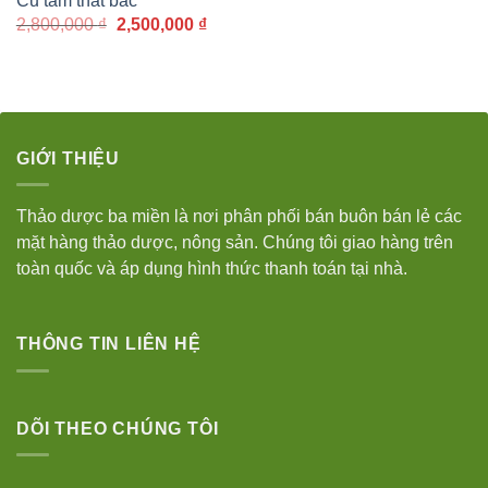
Củ tam thất bắc
là:
tại
300,000 ₫.
là:
Giá
Giá
2,800,000
₫
2,500,000
₫
280,000 
gốc
hiện
là:
tại
2,800,000 ₫.
là:
2,500,000 ₫.
GIỚI THIỆU
Thảo dược ba miền là nơi phân phối bán buôn bán lẻ các
mặt hàng thảo dược, nông sản. Chúng tôi giao hàng trên
toàn quốc và áp dụng hình thức thanh toán tại nhà.
THÔNG TIN LIÊN HỆ
DÕI THEO CHÚNG TÔI