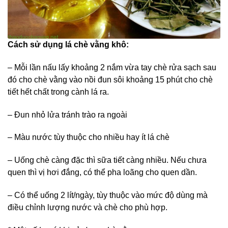
Cách sử dụng lá chè vằng khô:
– Mỗi lần nấu lấy khoảng 2 nắm vừa tay chè rửa sạch sau
đó cho chè vằng vào nồi đun sôi khoảng 15 phút cho chè
tiết hết chất trong cành lá ra.
– Đun nhỏ lửa tránh trào ra ngoài
– Màu nước tùy thuộc cho nhiều hay ít lá chè
– Uống chè càng đặc thì sữa tiết càng nhiều. Nếu chưa
quen thì vị hơi đắng, có thể pha loãng cho quen dần.
– Có thể uống 2 lít/ngày, tùy thuộc vào mức độ dùng mà
điều chỉnh lượng nước và chè cho phù hợp.