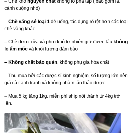
– Chè khô
nguyên chất
không lo pha tạp ( bao gồm lá,
cành cuộng nhỏ)
–
Chè vằng sẻ loại 1
dễ uống, tác dụng rõ rệt hơn các loại
chè vằng khác
– Chè được rửa và phơi khô tự nhiên giữ được lâu
không
lo ẩm mốc
và khối lượng đảm bảo
–
Không chất bảo quản
, không phụ gia hóa chất
– Thu mua bởi các dược sĩ kinh nghiệm, số lượng lớn nên
giá cả cạnh tranh và không nhầm lẫn thảo dược
– Mua 5 kg tặng 1kg, miễn phí ship nội thành từ 4kg trở
lên.