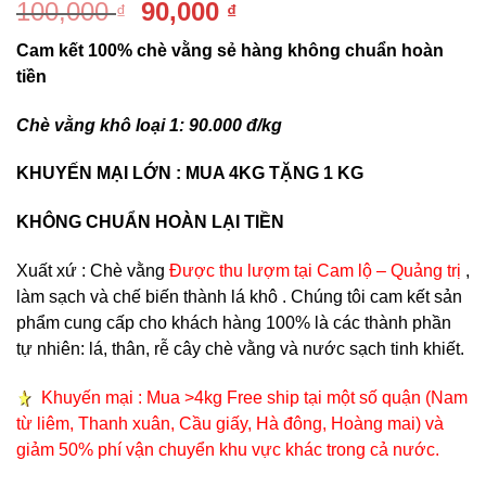
Giá
Giá
100,000
90,000
₫
₫
gốc
hiện
Cam kết 100% chè vằng sẻ hàng không chuẩn hoàn
là:
tại
tiền
100,000 ₫.
là:
90,000 ₫.
Chè vằng khô loại 1: 90.000 đ/kg
KHUYẾN MẠI LỚN : MUA 4KG TẶNG 1 KG
KHÔNG CHUẨN HOÀN LẠI TIỀN
Xuất xứ : Chè vằng
Được thu lượm tại Cam lộ – Quảng trị
,
làm sạch và chế biến thành lá khô . Chúng tôi cam kết sản
phẩm cung cấp cho khách hàng 100% là các thành phần
tự nhiên: lá, thân, rễ cây chè vằng và nước sạch tinh khiết.
Khuyến mại : Mua >4kg Free ship tại một số quận (Nam
từ liêm, Thanh xuân, Cầu giấy, Hà đông, Hoàng mai) và
giảm 50% phí vận chuyển khu vực khác trong cả nước.