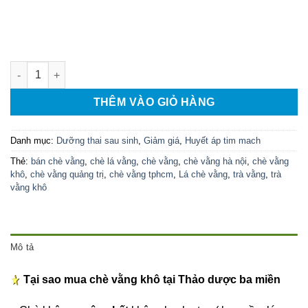
Chè vằng khô loại 1 - MUA 5KG TẶNG 1 KG số lượng
THÊM VÀO GIỎ HÀNG
Danh mục:
Dưỡng thai sau sinh
,
Giảm giá
,
Huyết áp tim mach
Thẻ:
bán chè vằng
,
chè lá vằng
,
chè vằng
,
chè vằng hà nội
,
chè vằng
khô
,
chè vằng quảng trị
,
chè vằng tphcm
,
Lá chè vằng
,
trà vằng
,
trà
vằng khô
Mô tả
Tại sao mua chè vằng khô tại Thảo dược ba miền