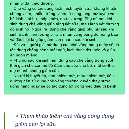
nhân bị đái tháo đường.
– Chè vằng có tác dụng kích thích tuyến sữa, kháng khuẩn,
chống viêm, nhiễm trùng, viêm tử cung, ung thư tuyến vú,
bế kinh, khí hư, thấp khớp, nhức xương. Phụ nữ sau khi
sinh dùng chè vằng giúp tăng tiết sữa, mau lành vết thương
do sinh nở. Ngoài ra, dùng chè vằng giúp phụ nữ sau khi
sinh tránh hiện tượng bị rạn, nhăn vùng bụng do mang bầu
và đặc biệt là giúp giảm cân nhanh sau khi sinh.
– Đối với người già, sử dụng cao chè vằng hàng ngày sẽ có
tác dụng chống bệnh mất ngủ, kích thích tiêu hóa và giúp
ăn ngon miệng.
– Phụ nữ sau khi sinh nên dùng cao chè vằng trong suốt
thời gian cho con bú để đảm bảo sữa cho bé, mát cơ thể,
mẹ nhanh chóng giảm cân.
– Người bị huyết áp, gan nhiễm mỡ, máu nhiễm mỡ, tiểu
đường nên sử dụng chè vằng thường xuyên thay nước
uống hàng ngày sẽ có tác dụng tốt trong việc điều trị bệnh.
> Tham khảo thêm
chè vằng công dụng
giảm cân lợi sữa