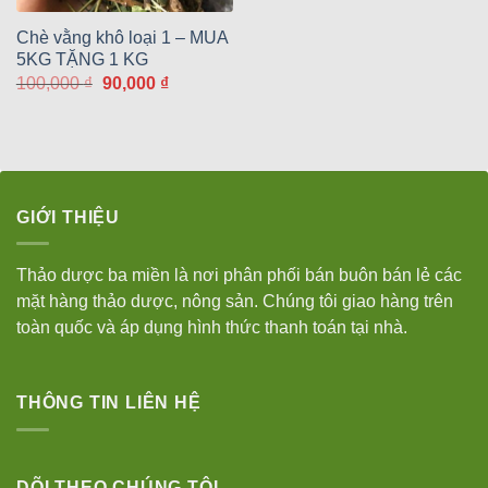
Chè vằng khô loại 1 – MUA
5KG TẶNG 1 KG
Giá
Giá
100,000
₫
90,000
₫
gốc
hiện
là:
tại
100,000 ₫.
là:
90,000 ₫.
GIỚI THIỆU
Thảo dược ba miền là nơi phân phối bán buôn bán lẻ các
mặt hàng thảo dược, nông sản. Chúng tôi giao hàng trên
toàn quốc và áp dụng hình thức thanh toán tại nhà.
THÔNG TIN LIÊN HỆ
DÕI THEO CHÚNG TÔI