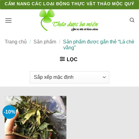
Bỏ
CẨM NANG CÁC LOẠI ĐỘNG THỰC VẬT THẢO MỘC QUÝ
qua
nội
dung
Trang chủ
/
Sản phẩm
/
Sản phẩm được gắn thẻ “Lá chè
vằng”
LỌC
-10%