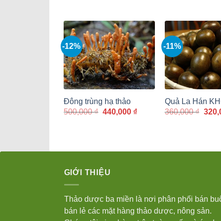
180,000 ₫.
là:
1,2
160,000 ₫.
-12%
-11%
Đông trùng hạ thảo
Quả La Hán K
Giá
Giá
Giá
500,000
₫
440,000
₫
360,000
₫
320,
gốc
hiện
gốc
là:
tại
là:
500,000 ₫.
là:
360,
440,000 ₫.
GIỚI THIỆU
Thảo dược ba miền là nơi phân phối bán bu
bán lẻ các mặt hàng thảo dược, nông sản.