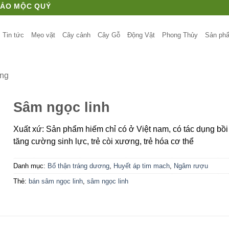
HẢO MỘC QUÝ
Tin tức
Mẹo vặt
Cây cảnh
Cây Gỗ
Động Vật
Phong Thủy
Sản ph
ơng
Sâm ngọc linh
Xuất xứ: Sản phẩm hiếm chỉ có ở Việt nam, có tác dụng bồi
tăng cường sinh lực, trẻ còi xương, trẻ hóa cơ thể
Danh mục:
Bổ thận tráng dương
,
Huyết áp tim mach
,
Ngâm rượu
Thẻ:
bán sâm ngọc linh
,
sâm ngọc linh