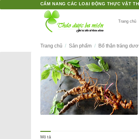
Bỏ
CẨM NANG CÁC LOẠI ĐỘNG THỰC VẬT T
qua
nội
Trang chủ
dung
Trang chủ
/
Sản phẩm
/
Bổ thận tráng dư
Mô tả