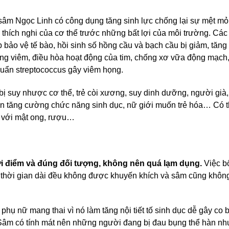
âm Ngọc Linh có công dụng tăng sinh lực chống lại sự mệt mỏ
thích nghi của cơ thể trước những bất lợi của môi trường. Các
bảo vệ tế bào, hồi sinh số hồng cầu và bạch cầu bị giảm, tăng 
háng viêm, điều hòa hoạt động của tim, chống xơ vữa động mạch,
huẩn streptococcus gây viêm họng.
ị suy nhược cơ thể, trẻ còi xương, suy dinh dưỡng, người già,
ần tăng cường chức năng sinh dục, nữ giới muốn trẻ hóa… Có 
m với mật ong, rượu…
 điểm và đúng đối tượng, không nên quá lạm dụng.
Việc b
ng thời gian dài đều không được khuyến khích và sâm cũng khôn
hụ nữ mang thai vì nó làm tăng nội tiết tố sinh dục dễ gây co 
 Sâm có tính mát nên những người đang bị đau bụng thể hàn nh