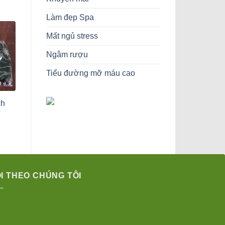
130,000 ₫.
Làm đẹp Spa
Mất ngủ stress
Ngâm rượu
Tiểu đường mỡ máu cao
ch
Giá
hiện
tại
là:
650,000 ₫.
I THEO CHÚNG TÔI