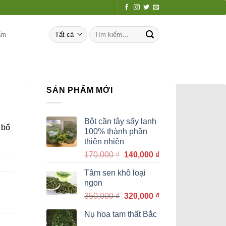
Tìm
ẩm
kiếm:
SẢN PHẨM MỚI
Bột cần tây sấy lạnh
 bổ
100% thành phần
thiên nhiên
Giá
Giá
170,000
₫
140,000
₫
gốc
hiện
Tâm sen khô loại
là:
tại
ngon
170,000 ₫.
là:
Giá
Giá
350,000
₫
320,000
₫
140,000 ₫.
gốc
hiện
Nụ hoa tam thất Bắc
là:
tại