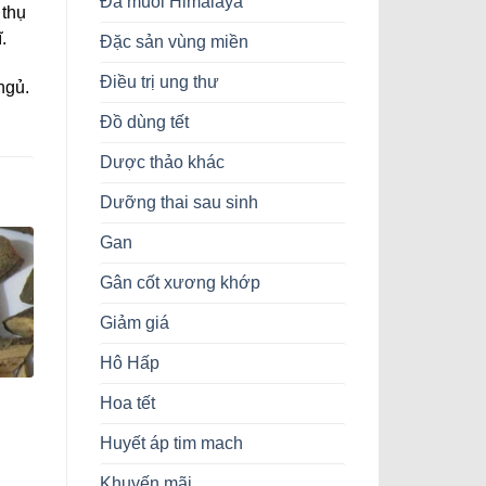
Đá muối Himalaya
 thụ
.
Đặc sản vùng miền
Điều trị ung thư
ngủ.
Đồ dùng tết
Dược thảo khác
Dưỡng thai sau sinh
Gan
Gân cốt xương khớp
Giảm giá
Hô Hấp
Hoa tết
Giá
hiện
Huyết áp tim mach
tại
là:
Khuyến mãi