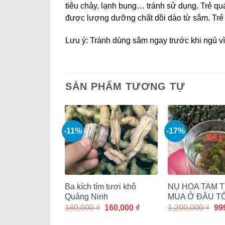
tiêu chảy, lạnh bụng… tránh sử dụng. Trẻ qu
được lượng dưỡng chất dồi dào từ sâm. Trẻ 
Lưu ý: Tránh dùng sâm ngay trước khi ngủ vì 
SẢN PHẨM TƯƠNG TỰ
-11%
-17%
Ba kích tím tươi khô
NỤ HOA TAM 
Quảng Ninh
MUA Ở ĐÂU T
Giá
Giá
Gi
180,000
₫
160,000
₫
1,200,000
₫
99
gốc
hiện
gố
là:
tại
là: