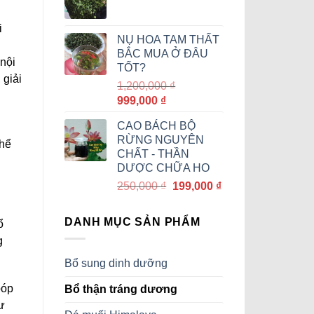
350,000 ₫.
là:
320,000 ₫.
i
NỤ HOA TAM THẤT
BẮC MUA Ở ĐÂU
nội
TỐT?
 giải
1,200,000
₫
Giá
Giá
999,000
₫
gốc
hiện
CAO BÁCH BỘ
là:
tại
RỪNG NGUYÊN
1,200,000 ₫.
là:
thể
CHẤT - THẦN
999,000 ₫.
DƯỢC CHỮA HO
Giá
Giá
250,000
₫
199,000
₫
gốc
hiện
là:
tại
DANH MỤC SẢN PHẨM
ổ
250,000 ₫.
là:
g
199,000 ₫.
Bổ sung dinh dưỡng
bóp
Bổ thận tráng dương
ư