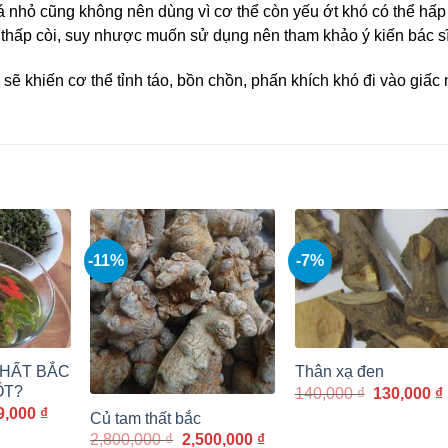
á nhỏ cũng không nên dùng vì cơ thể còn yếu ớt khó có thể hấp
thấp còi, suy nhược muốn sử dụng nên tham khảo ý kiến bác sĩ
sẽ khiến cơ thể tỉnh táo, bồn chồn, phấn khích khó đi vào giấc 
-11%
-7%
THẤT BẮC
Thân xạ đen
ỐT?
Giá
140,000
₫
130,000
₫
gốc
á
Giá
9,000
₫
Củ tam thất bắc
là:
c
hiện
Giá
Giá
2,800,000
₫
2,500,000
₫
140,000 ₫.
tại