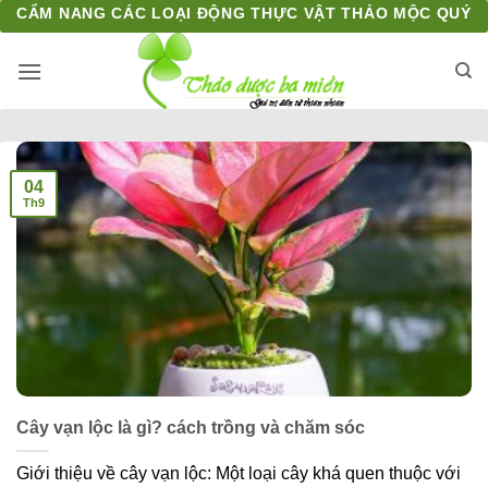
Bỏ
CẨM NANG CÁC LOẠI ĐỘNG THỰC VẬT THẢO MỘC QUÝ
qua
nội
dung
04
Th9
Cây vạn lộc là gì? cách trồng và chăm sóc
Giới thiệu về cây vạn lộc: Một loại cây khá quen thuộc với