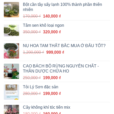
Bột cần tây sấy lạnh 100% thành phần thiên
nhiên
Giá
Giá
170,000
₫
140,000
₫
gốc
hiện
Tâm sen khô loại ngon
là:
tại
Giá
Giá
350,000
₫
170,000 ₫.
320,000
₫
là:
gốc
hiện
140,000 ₫.
là:
tại
NỤ HOA TAM THẤT BẮC MUA Ở ĐÂU TỐT?
350,000 ₫.
là:
Giá
Giá
1,200,000
₫
999,000
₫
320,000 ₫.
gốc
hiện
là:
tại
CAO BÁCH BỘ RỪNG NGUYÊN CHẤT -
1,200,000 ₫.
là:
THẦN DƯỢC CHỮA HO
999,000 ₫.
Giá
Giá
250,000
₫
199,000
₫
gốc
hiện
Tỏi Lý Sơn đặc sản
là:
tại
Giá
Giá
280,000
₫
250,000 ₫.
199,000
₫
là:
gốc
hiện
199,000 ₫.
là:
tại
Cây không khí tóc tiên mix
280,000 ₫.
là:
Giá
Giá
180,000
₫
160,000
₫