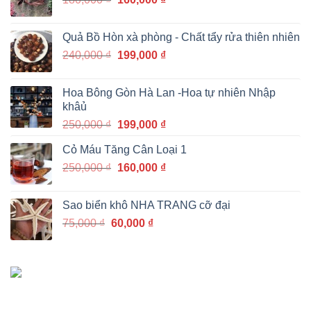
199,000 ₫.
gốc
hiện
là:
tại
Quả Bồ Hòn xà phòng - Chất tẩy rửa thiên nhiên
180,000 ₫.
là:
Giá
Giá
240,000
₫
199,000
₫
160,000 ₫.
gốc
hiện
là:
tại
Hoa Bông Gòn Hà Lan -Hoa tự nhiên Nhập
240,000 ₫.
là:
khâủ
199,000 ₫.
Giá
Giá
250,000
₫
199,000
₫
gốc
hiện
Cỏ Máu Tăng Cân Loại 1
là:
tại
Giá
Giá
250,000
₫
250,000 ₫.
160,000
₫
là:
gốc
hiện
199,000 ₫.
là:
tại
Sao biển khô NHA TRANG cỡ đại
250,000 ₫.
là:
Giá
Giá
75,000
₫
60,000
₫
160,000 ₫.
gốc
hiện
là:
tại
75,000 ₫.
là:
60,000 ₫.