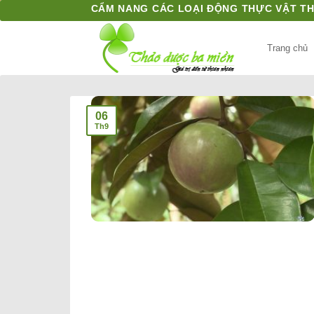
Bỏ
CẨM NANG CÁC LOẠI ĐỘNG THỰC VẬT T
qua
nội
Trang chủ
dung
06
Th9