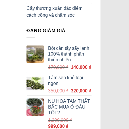
Cây thường xuân đặc điểm
cách trồng và chăm sóc
ĐANG GIẢM GIÁ
Bột cần tây sấy lạnh
100% thành phần
thiên nhiên
Giá
Giá
170,000
₫
140,000
₫
gốc
hiện
Tâm sen khô loại
là:
tại
ngon
170,000 ₫.
là:
Giá
Giá
350,000
₫
320,000
₫
140,000 ₫.
gốc
hiện
NỤ HOA TAM THẤT
là:
tại
BẮC MUA Ở ĐÂU
350,000 ₫.
là:
TỐT?
320,000 ₫.
1,200,000
₫
Giá
Giá
999,000
₫