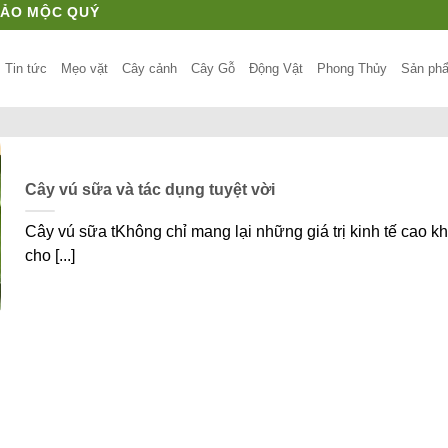
HẢO MỘC QUÝ
Tin tức
Mẹo vặt
Cây cảnh
Cây Gỗ
Động Vật
Phong Thủy
Sản ph
Cây vú sữa và tác dụng tuyệt vời
Cây vú sữa tKhông chỉ mang lại những giá trị kinh tế cao kh
cho [...]