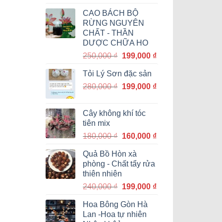
gốc
hiện
CAO BÁCH BỘ
là:
tại
RỪNG NGUYÊN
1,200,000 ₫.
là:
CHẤT - THẦN
999,000 ₫.
DƯỢC CHỮA HO
Giá
Giá
250,000
₫
199,000
₫
gốc
hiện
Tỏi Lý Sơn đặc sản
là:
tại
Giá
Giá
280,000
₫
250,000 ₫.
199,000
₫
là:
gốc
hiện
199,000 ₫.
là:
tại
Cây không khí tóc
280,000 ₫.
là:
tiên mix
199,000 ₫.
Giá
Giá
180,000
₫
160,000
₫
gốc
hiện
Quả Bồ Hòn xà
là:
tại
phòng - Chất tẩy rửa
180,000 ₫.
là:
thiên nhiên
160,000 ₫.
Giá
Giá
240,000
₫
199,000
₫
gốc
hiện
Hoa Bông Gòn Hà
là:
tại
Lan -Hoa tự nhiên
240,000 ₫.
là: