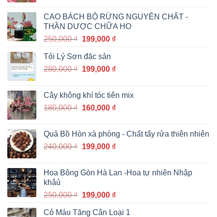
gốc
hiện
là:
tại
CAO BÁCH BỘ RỪNG NGUYÊN CHẤT -
1,200,000 ₫.
là:
THẦN DƯỢC CHỮA HO
999,000 ₫.
Giá
Giá
250,000
₫
199,000
₫
gốc
hiện
Tỏi Lý Sơn đặc sản
là:
tại
Giá
Giá
280,000
₫
250,000 ₫.
199,000
₫
là:
gốc
hiện
199,000 ₫.
là:
tại
Cây không khí tóc tiên mix
280,000 ₫.
là:
Giá
Giá
180,000
₫
160,000
₫
199,000 ₫.
gốc
hiện
là:
tại
Quả Bồ Hòn xà phòng - Chất tẩy rửa thiên nhiên
180,000 ₫.
là:
Giá
Giá
240,000
₫
199,000
₫
160,000 ₫.
gốc
hiện
là:
tại
Hoa Bông Gòn Hà Lan -Hoa tự nhiên Nhập
240,000 ₫.
là:
khâủ
199,000 ₫.
Giá
Giá
250,000
₫
199,000
₫
gốc
hiện
Cỏ Máu Tăng Cân Loại 1
là:
tại