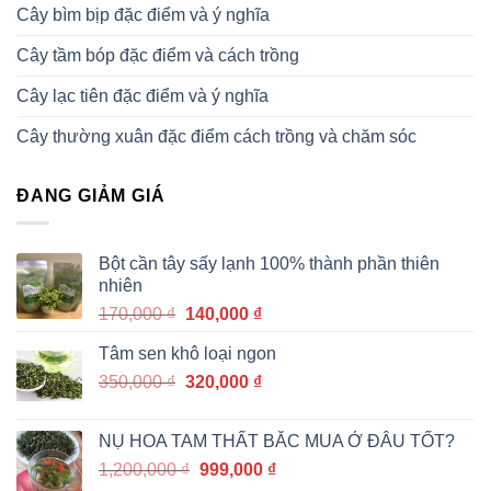
Cây bìm bịp đặc điểm và ý nghĩa
Cây tầm bóp đặc điểm và cách trồng
Cây lạc tiên đặc điểm và ý nghĩa
Cây thường xuân đặc điểm cách trồng và chăm sóc
ĐANG GIẢM GIÁ
Bột cần tây sấy lạnh 100% thành phần thiên
nhiên
Giá
Giá
170,000
₫
140,000
₫
gốc
hiện
Tâm sen khô loại ngon
là:
tại
Giá
Giá
350,000
₫
170,000 ₫.
320,000
₫
là:
gốc
hiện
140,000 ₫.
là:
tại
NỤ HOA TAM THẤT BẮC MUA Ở ĐÂU TỐT?
350,000 ₫.
là:
Giá
Giá
1,200,000
₫
999,000
₫
320,000 ₫.