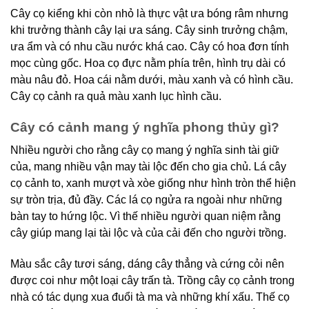
Cây cọ kiểng khi còn nhỏ là thực vật ưa bóng râm nhưng
khi trưởng thành cây lại ưa sáng. Cây sinh trưởng chậm,
ưa ẩm và có nhu cầu nước khá cao. Cây có hoa đơn tính
mọc cùng gốc. Hoa cọ đực nằm phía trên, hình trụ dài có
màu nâu đỏ. Hoa cái nằm dưới, màu xanh và có hình cầu.
Cây cọ cảnh ra quả màu xanh lục hình cầu.
Cây có cảnh mang ý nghĩa phong thủy gì?
Nhiều người cho rằng cây cọ mang ý nghĩa sinh tài giữ
của, mang nhiều vận may tài lộc đến cho gia chủ. Lá cây
cọ cảnh to, xanh mượt và xòe giống như hình tròn thể hiện
sự tròn trịa, đủ đầy. Các lá cọ ngửa ra ngoài như những
bàn tay to hứng lộc. Vì thế nhiều người quan niệm rằng
cây giúp mang lại tài lộc và của cải đến cho người trồng.
Màu sắc cây tươi sáng, dáng cây thẳng và cứng cỏi nên
được coi như một loại cây trấn tà. Trồng cây cọ cảnh trong
nhà có tác dụng xua đuổi tà ma và những khí xấu. Thế cọ