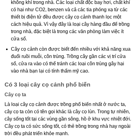
không khí trong nhà. Các loại chất độc bay hơi, chất khí
có hại như CO2, benzen và cả các tia phóng xạ từ các
thiết bị điện tử đều được cây cọ cảnh thanh lọc một
cách hiệu quả. Vì vậy đây là loại cây hàng đầu để trồng
trong nhà, đặc biệt là trong các văn phòng làm việc ít
cửa sổ.
Cây cọ cảnh còn được biết đến nhiều với khả năng xua
đuổi ruồi muỗi, côn trùng. Trồng cây gần các vị trí cửa
sổ, cửa ra vào có thể tránh các loại côn trùng gây hại
vào nhà bạn lại có tính thẩm mỹ cao.
Có 3 loại cây cọ cảnh phổ biến
Cây cọ ta
Là loại cây cọ cảnh được trồng phổ biến nhất ở nước ta,
cây cọ ta còn có tên gọi khác là cây cọ lùn. Trong tự nhiên,
cây sống tốt tại các vùng gần sông, hồ ở khu vực nhiệt đới.
Cây cọ ta có sức sống tốt, có thẻ trồng trong nhà hay ngoài
trời đều phát triển khỏe mạnh.