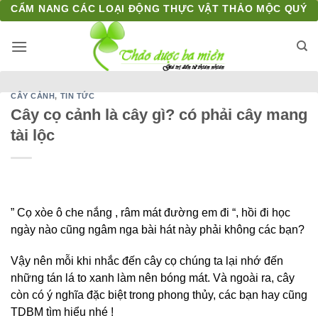
Bỏ
CẨM NANG CÁC LOẠI ĐỘNG THỰC VẬT THẢO MỘC QUÝ
qua
nội
dung
CÂY CẢNH
,
TIN TỨC
Cây cọ cảnh là cây gì? có phải cây mang
tài lộc
” Cọ xòe ô che nắng , râm mát đường em đi “, hồi đi học
ngày nào cũng ngâm nga bài hát này phải không các bạn?
Vậy nên mỗi khi nhắc đến cây cọ chúng ta lại nhớ đến
những tán lá to xanh làm nên bóng mát. Và ngoài ra, cây
còn có ý nghĩa đặc biệt trong phong thủy, các bạn hay cũng
TDBM tìm hiểu nhé !