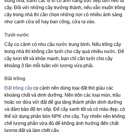
trong nhà, tránh các vị trí có ánh nắng trực tiếp làm héo lá
cây. Đối với những cây trưởng thành, nếu vẫn muốn trồng
cây trong nhà thì cần chọn những nơi có nhiều ánh sáng
như cạnh cửa sổ hay ban công, cửa ra vào.
Tưới nước
Cây cọ cảnh có nhu cầu nước trung bình. Nếu trồng cây
trong nhà thì không cần tưới cho cây quá nhiều nước. Để
cây tươi tốt và khỏe mạnh, bạn chỉ cần tưới cho cây
khoảng 3 lần mỗi tuần với lượng vừa phải.
Đất trồng
Đất trồng cây
cọ cảnh nên dùng loại đất thịt giàu các
khoáng chất và dinh dưỡng. Nên trộn các loại mùn, trấu
hoặc xơ dừa với đất để gia tăng thành phần dinh dưỡng
và đảm bảo độ tơi xốp. Để cây xanh tốt và có màu đẹp, có
thể sử dụng phân bón NPK cho cây. Tuy nhiên nên khống
chế lượng phân vừa đủ để không ảnh hưởng đến chất
lượng đất và làm chết cây.