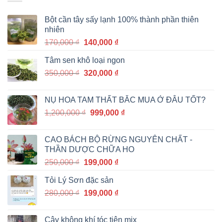
Bột cần tây sấy lạnh 100% thành phần thiên
nhiên
Giá
Giá
170,000
₫
140,000
₫
gốc
hiện
Tâm sen khô loại ngon
là:
tại
Giá
Giá
350,000
₫
170,000 ₫.
320,000
₫
là:
gốc
hiện
140,000 ₫.
là:
tại
NỤ HOA TAM THẤT BẮC MUA Ở ĐÂU TỐT?
350,000 ₫.
là:
Giá
Giá
1,200,000
₫
999,000
₫
320,000 ₫.
gốc
hiện
là:
tại
CAO BÁCH BỘ RỪNG NGUYÊN CHẤT -
1,200,000 ₫.
là:
THẦN DƯỢC CHỮA HO
999,000 ₫.
Giá
Giá
250,000
₫
199,000
₫
gốc
hiện
Tỏi Lý Sơn đặc sản
là:
tại
Giá
Giá
280,000
₫
250,000 ₫.
199,000
₫
là:
gốc
hiện
199,000 ₫.
là:
tại
Cây không khí tóc tiên mix