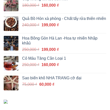
280,000 ₫.
là:
Giá
Giá
180,000
₫
160,000
₫
199,000 ₫.
gốc
hiện
là:
tại
Quả Bồ Hòn xà phòng - Chất tẩy rửa thiên nhiên
180,000 ₫.
là:
Giá
Giá
240,000
₫
199,000
₫
160,000 ₫.
gốc
hiện
là:
tại
Hoa Bông Gòn Hà Lan -Hoa tự nhiên Nhập
240,000 ₫.
là:
khâủ
199,000 ₫.
Giá
Giá
250,000
₫
199,000
₫
gốc
hiện
Cỏ Máu Tăng Cân Loại 1
là:
tại
Giá
Giá
250,000
₫
250,000 ₫.
160,000
₫
là:
gốc
hiện
199,000 ₫.
là:
tại
Sao biển khô NHA TRANG cỡ đại
250,000 ₫.
là:
Giá
Giá
75,000
₫
60,000
₫
160,000 ₫.
gốc
hiện
là:
tại
75,000 ₫.
là:
60,000 ₫.